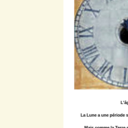
L'â
La Lune a une période si
Mais comme la Terre s