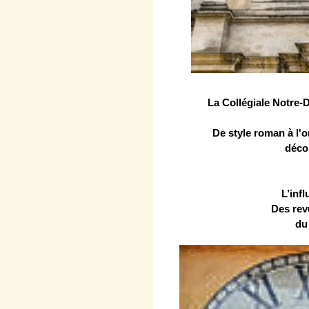
La Collégiale Notre-D
De style roman à l'o
décor
L’inf
Des revu
du