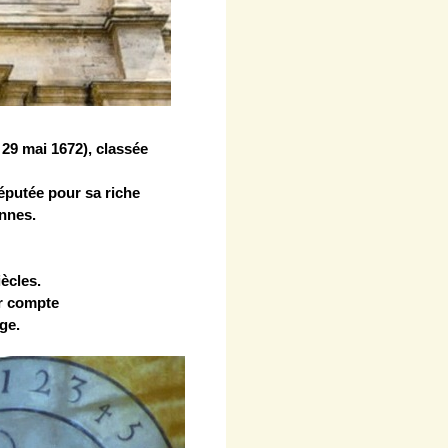
 29 mai 1672), classée
réputée pour sa riche
ennes.
ècles.
ir compte
ge.