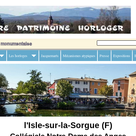
Les horloges
Jacquemarts
Mécanismes atypiques
Presse
Expositions
B
l'Isle-sur-la-Sorgue (F)