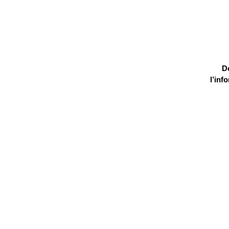
D
l’inf