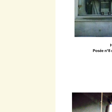
H
Posée n°8 r