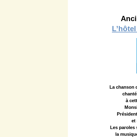
Anci
L’hôte
La chanson 
chantée
à cet
Mons
Présiden
et
Les paroles 
la musiqu