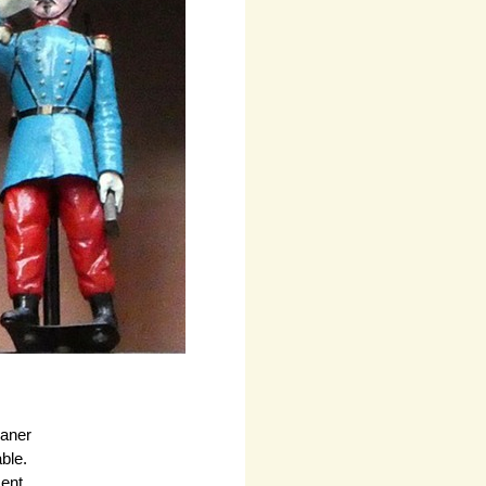
daner
ble.
ent.