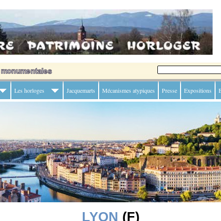
Les horloges
Jacquemarts
Mécanismes atypiques
Presse
Expositions
B
LYON
(F)