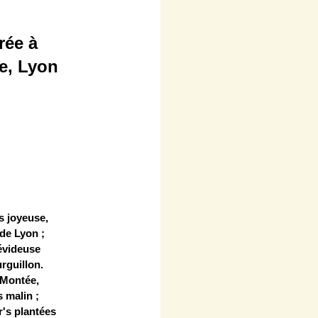
rée à
ge, Lyon
s joyeuse,
 de Lyon ;
évideuse
rguillon.
 Montée,
s malin ;
's plantées