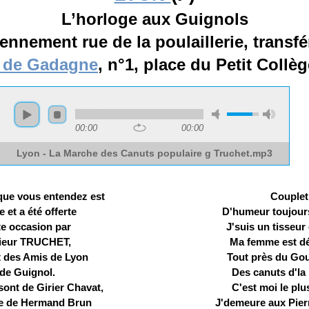
L’horloge aux Guignols
ennement rue de la poulaillerie, transfé
l de Gadagne
, n°1, place du Petit Collè
00:00
00:00
Lyon - La Marche des Canuts populaire g Truchet.mp3
que vous entendez est
Couplet
 et a été offerte
D'humeur toujour
te occasion par
J'suis un tisseur
ieur TRUCHET,
Ma femme est d
t des Amis de Lyon
Tout près du Gou
 de Guignol.
Des canuts d'la
sont de Girier Chavat,
C'est moi le plu
e de Hermand Brun
J'demeure aux Pierr