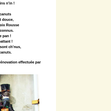
ns n'in !
 canuts
t douce,
roix Rousse
 connus.
e pan !
attant !
sont ch'nus,
 canuts.
rénovation effectuée par