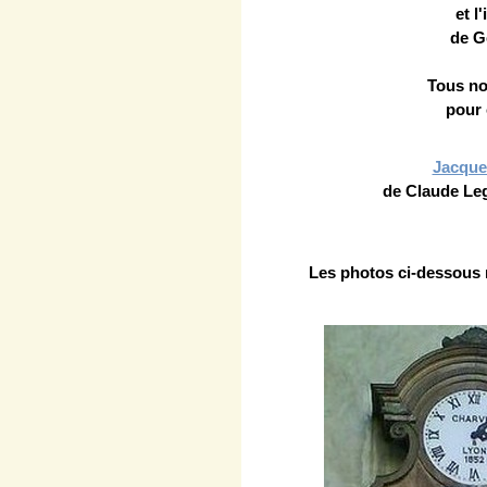
et l
de G
Tous no
pour 
Jacque
de Claude Le
Les photos ci-dessous m