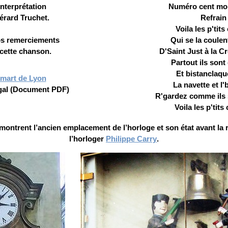
'interprétation
Numéro cent moi
érard Truchet.
Refrain
Voila les p'tits
s remerciements
Qui se la coulen
cette chanson.
D'Saint Just à la C
Partout ils sont
Et bistanclaqu
mart de Lyon
La navette et l'b
gal (Document PDF)
R'gardez comme ils 
Voila les p'tits
ontrent l’ancien emplacement de l’horloge et son état avant la 
l’horloger
Philippe Carry
.