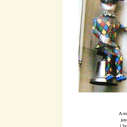
A mi
jus
L'h