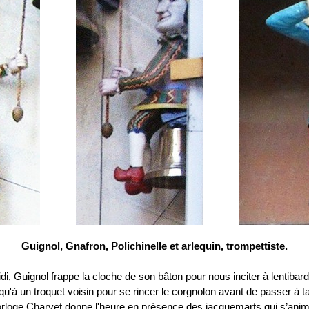
Guignol, Gnafron, Polichinelle et arlequin, trompettiste.
di, Guignol frappe la cloche de son bâton pour nous inciter à lentibar
qu'à un troquet voisin pour se rincer le corgnolon avant de passer à ta
orloge Charvet donne l'heure en présence des jacquemarts qui s’anim