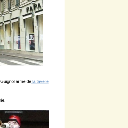
t Guignol armé de
la tavelle
ie.