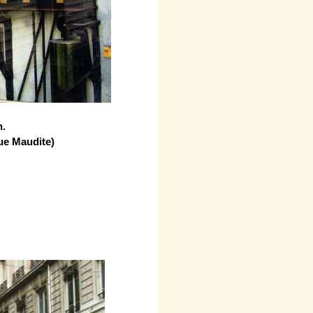
n.
rue Maudite)