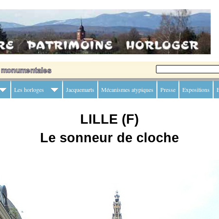
Les horloges
Jacquemarts
Mécanismes atypiques
Presse
Expositions
B
LILLE (F)
Le sonneur de cloche