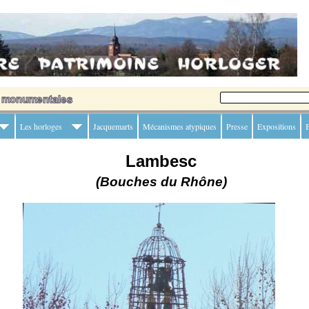
Les horloges
Jacquemarts
Mécanismes atypiques
Presse
Expositions
B
Lambesc
(Bouches du Rhône)