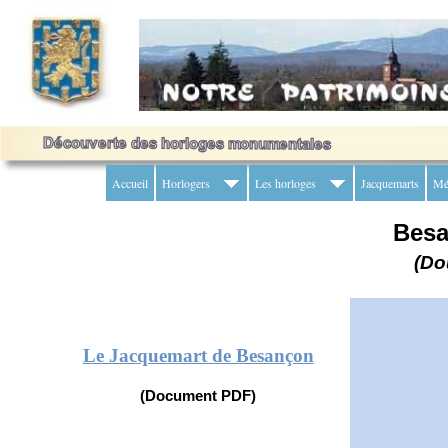
Accueil
Horlogers
Les horloges
Jacquemarts
Mé
Bes
(Do
Le Jacquemart de Besançon
(Document PDF)