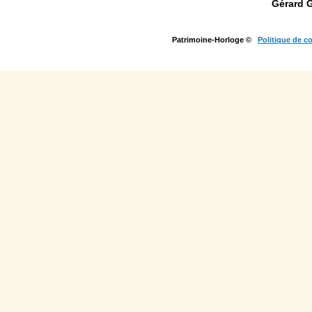
Gérard 
Patrimoine-Horloge ©
Politique de co