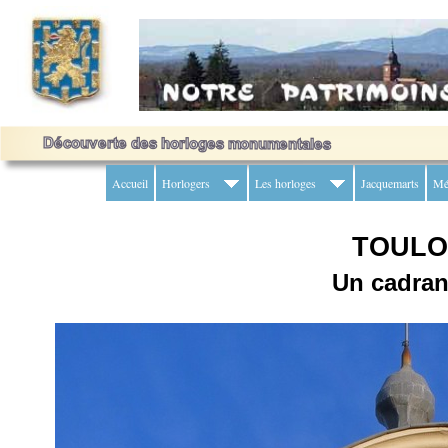
Accueil
Horlogers
Les horloges
Jacquemarts
Mé
TOULO
Un cadran