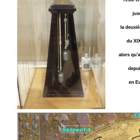
jus
la deuxi
du XIX
alors qu
depui
en E
1