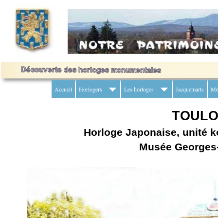
Accueil
Horlogers
Les horloges
Jacquemarts
Mé
TOULO
Horloge Japonaise, unité k
Musée Georges-