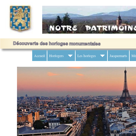
Accueil
Horlogers
Les horloges
Jacquemarts
Mé