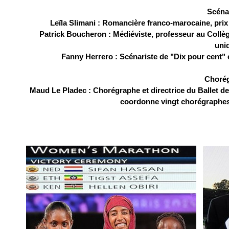
Scénar
Leïla Slimani : Romancière franco-marocaine, prix 
Patrick Boucheron : Médiéviste, professeur au Collè
uni
Fanny Herrero : Scénariste de "Dix pour cent" e
Chorég
Maud Le Pladec : Chorégraphe et directrice du Ballet de
coordonne vingt chorégraphes