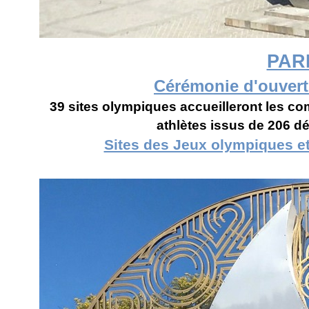
PARI
Cérémonie d'ouvert
39 sites olympiques accueilleront les co
athlètes issus de 206 d
Sites des Jeux olympiques e