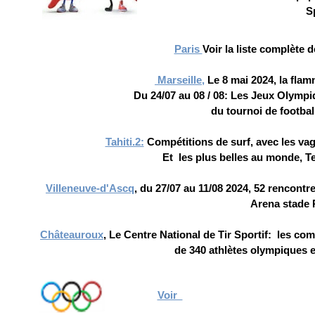
S
Paris
Voir la liste complète d
Marseille,
Le 8 mai 2024, la fla
Du 24/07 au 08 / 08: Les Jeux Olympi
du tournoi de footba
Tahiti.2:
Compétitions de surf, avec les vag
Et les plus belles au monde, T
Villeneuve-d'Ascq
, du 27/07 au 11/08 2024, 52 rencontr
Arena stade 
Châteauroux
, Le Centre National de Tir Sportif: les compé
de 340 athlètes olympiques e
Voir