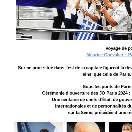
Voyage de po
Maurice Chevalier – Pa
Sur ce pont situé dans l'est de la capitale figurent la d
ainsi que celle de Paris
Sous les ponts de Paris
Cérémonie d’ouverture des JO Paris 2024 : 
Une centaine de chefs d’État, de gouve
internationales et de personnalités d
sur la Seine, précédée d’une ré