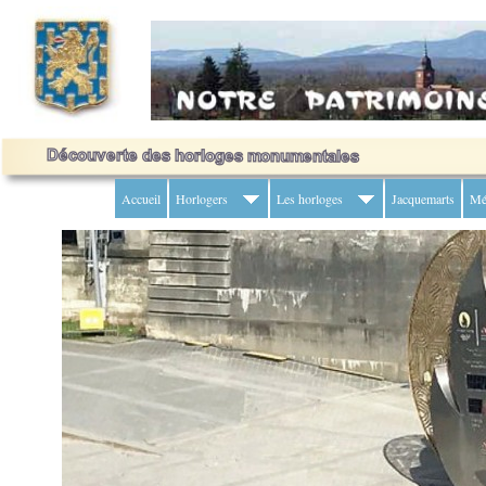
Accueil
Horlogers
Les horloges
Jacquemarts
Mé