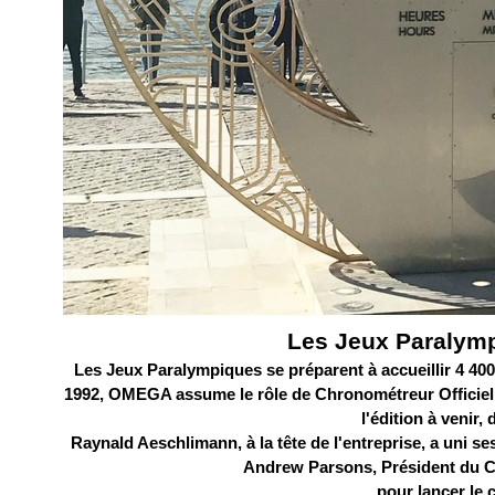
Les Jeux Paralymp
Les Jeux Paralympiques se préparent à accueillir 4 40
1992, OMEGA assume le rôle de Chronométreur Officiel d
l'édition à venir,
Raynald Aeschlimann, à la tête de l'entreprise, a uni s
Andrew Parsons, Président du C
pour lancer le 