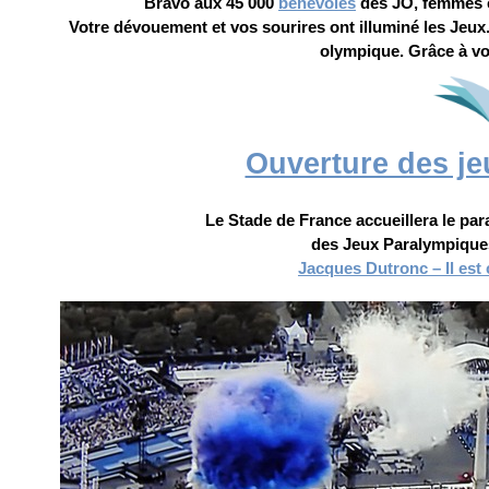
Bravo aux 45 000
bénévoles
des JO, femmes 
Votre dévouement et vos sourires ont illuminé les Jeux.
olympique. Grâce à vou
Ouverture des j
Le Stade de France accueillera le par
des Jeux Paralympiques
Jacques Dutronc – Il est 