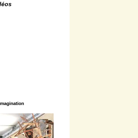
idéos
 imagination