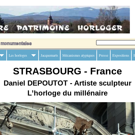
Les horloges
Jacquemarts
Mécanismes atypiques
Presse
Expositions
B
STRASBOURG - France
Daniel DEPOUTOT - Artiste sculpteur
L’horloge du millénaire