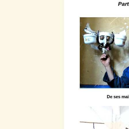
Part
De ses main