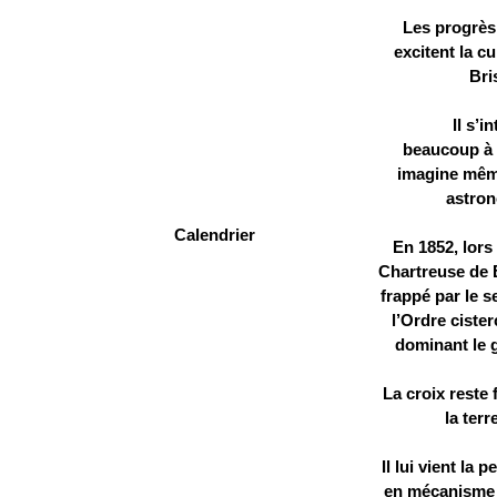
Les progrès
excitent la c
Bri
Il s’i
beaucoup à l
imagine mêm
astro
Calendrier
En 1852, lors 
Chartreuse de B
frappé par le 
l’Ordre cister
dominant le g
La croix reste
la terr
Il lui vient la 
en mécanisme 