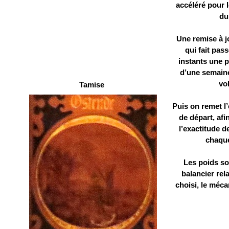
accéléré pour 
du
Une remise à j
qui fait pas
instants une p
d’une semain
vo
Tamise
Puis on remet l
de départ, af
l’exactitude d
chaque
Les poids so
balancier re
choisi, le méc