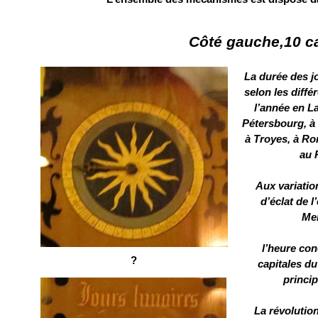
Côté gauche,10 c
La durée des jo
selon les diffé
l’année en La
Pétersbourg, à 
à Troyes, à Ro
au 
Aux variatio
d’éclat de l’
Me
l’heure co
?
capitales d
princip
La révolution 