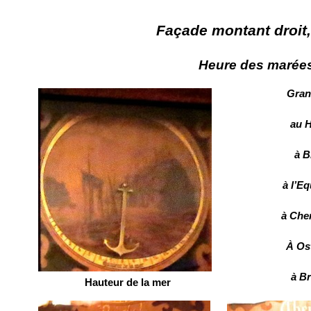
Façade montant droit
Heure des marées 
Grand
au H
à B
à l’Eq
à Che
À Os
à Br
Hauteur de la mer