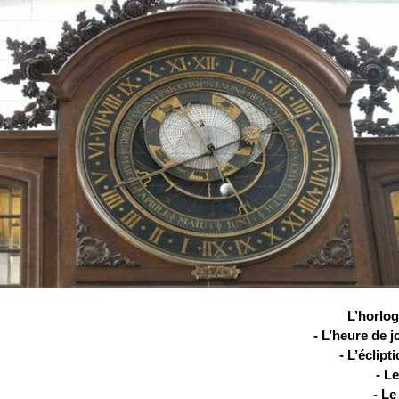
L’horlog
- L’heure de jo
- L’éclipt
- Le
- Le