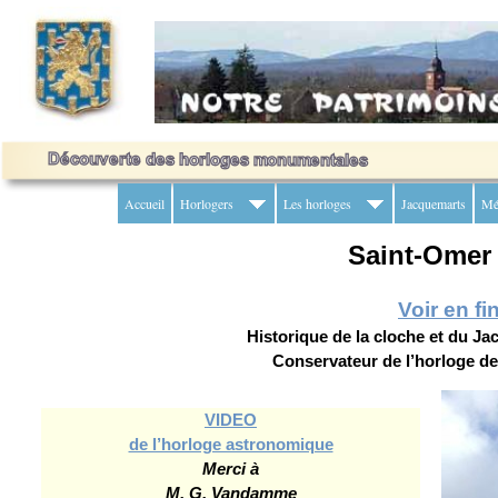
Accueil
Horlogers
Les horloges
Jacquemarts
Mé
Saint-Ome
Voir en fi
Historique de la cloche et du 
Conservateur de l’horloge d
VIDEO
de l’horloge astronomique
Merci à
M. G. Vandamme