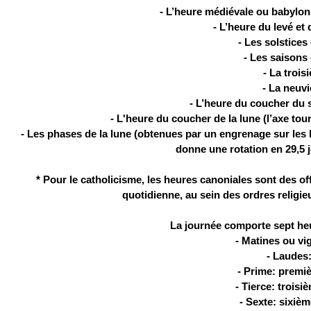
- L’heure médiévale ou babyloni
- L’heure du levé et
- Les solstices
- Les saisons 
- La trois
- La neuv
- L’heure du coucher du s
- L'heure du coucher de la lune (l’axe to
- Les phases de la lune (obtenues par un engrenage sur les h
donne une rotation en 29,5 j
* Pour le catholicisme, les heures canoniales sont des off
quotidienne, au sein des ordres religieu
La journée comporte sept heur
- Matines ou vig
- Laudes:
- Prime: premiè
- Tierce: troisi
- Sexte: sixiè