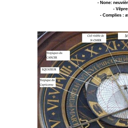
- None: neuviè
- Vêpres
- Complies : a