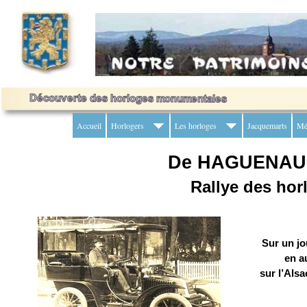
Accueil
Horlogers
Les horloges
Jacquemarts
Mé
De HAGUENAU 
Rallye des hor
Sur un jo
en a
sur l’Alsa