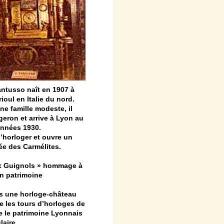
ntusso naît en 1907 à
oul en Italie du nord.
e famille modeste, il
geron et arrive à Lyon au
nnées 1930.
d’horloger et ouvre un
e des Carmélites.
x Guignols » hommage à
n patrimoine
ns une horloge-château
e les tours d’horloges de
ue le patrimoine Lyonnais
aire.