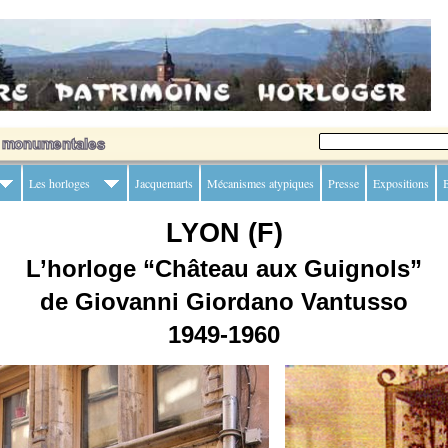
Les horloges
Jacquemarts
Mécanismes atypiques
Presse
Expositions
B
LYON (F)
L’horloge “Château aux Guignols”
de Giovanni Giordano Vantusso
1949-1960