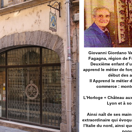
Giovanni Giordano Va
Fagagna, région de Fri
Deuxième enfant d’un
apprend le métier de for
début des a
Il Apprend le métier 
commerce : monté
L’Horloge « Château au
Lyon et à so
Ainsi naît de ses mai
extraordinaire qui évoqu
l’Italie du nord, ainsi q
popul