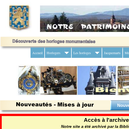
Accueil
Horlogers
Les horloges
Jacquemarts
Mé
Nouv
Accès à l'archive
Notre site a été archivé par la Bib